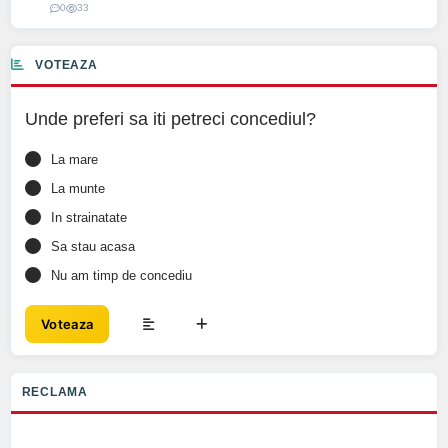
0
33
VOTEAZA
Unde preferi sa iti petreci concediul?
La mare
La munte
In strainatate
Sa stau acasa
Nu am timp de concediu
Voteaza
RECLAMA