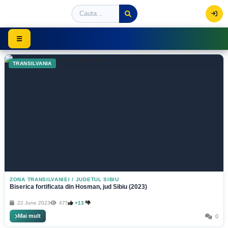
Viziteaza Romania | Obiective Turistice | Trasee mont
☰
TRANSILVANIA
ZONA TRANSILVANIEI
/
JUDETUL SIBIU
Biserica fortificata din Hosman, jud Sibiu (2023)
22 June 2023
475
+13
Mai mult
0