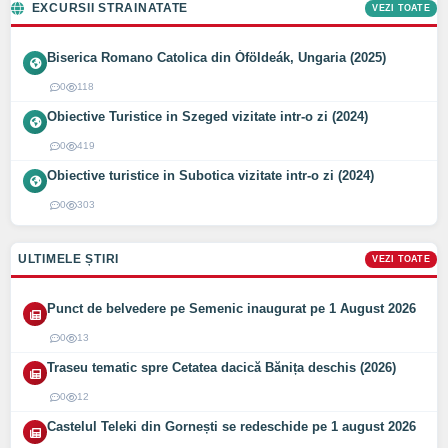
EXCURSII STRAINATATE
VEZI TOATE
Biserica Romano Catolica din Óföldeák, Ungaria (2025)
0
118
Obiective Turistice in Szeged vizitate intr-o zi (2024)
0
419
Obiective turistice in Subotica vizitate intr-o zi (2024)
0
303
ULTIMELE ȘTIRI
VEZI TOATE
Punct de belvedere pe Semenic inaugurat pe 1 August 2026
0
13
Traseu tematic spre Cetatea dacică Bănița deschis (2026)
0
12
Castelul Teleki din Gornești se redeschide pe 1 august 2026