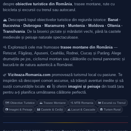
despre
obiective turistice din România
, trasee montane, rute cu
bicicleta și excursii cu trenul sau autocarul.
🏔️ Descoperă topul obiectivelor turistice din regiunile istorice:
Banat ·
Bucovina · Dobrogea · Maramureș · Muntenia · Moldova · Oltenia ·
Transilvania
. De la biserici pictate și mănăstiri vechi, până la castele
medievale și peisaje naturale spectaculoase.
🚵 Explorează cele mai frumoase
trasee montane din România
—
Retezat, Făgăraș, Apuseni, Ceahlău, Rodnei, Ciucaș și Parâng. Alege
drumețiile pe jos, ciclismul montan sau călătoriile cu trenul panoramic și
bucură-te de natura autentică a României.
🌿
Viziteaza-Romania.com
promovează turismul local cu pasiune. Te
inspirăm să descoperi comori ascunse, să trăiești aventuri inedite și să
susții comunitățile locale. 📸 Îți oferim
imagini și peisaje
din toată țara
pentru a-ți planifica următoarea călătorie perfectă.
🗺️ Obiective Turistice
⛰️ Trasee Montane
🚵 MTB Romania
🚂 Excursii cu Trenul
📷 Imagini & Peisaje
🏰 Castele & Cetăți
🌊 Lacuri & Cascade
🛖 Turism Rural