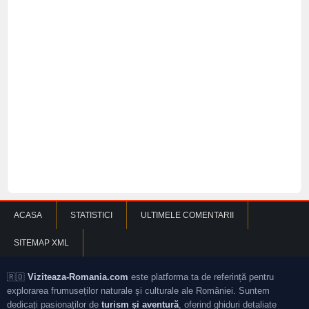
ACASA
STATISTICI
ULTIMELE COMENTARII
SITEMAP XML
🇷🇴
Viziteaza-Romania.com
este platforma ta de referință pentru
explorarea frumuseților naturale și culturale ale României. Suntem
dedicați pasionaților de
turism și aventură
, oferind ghiduri detaliate