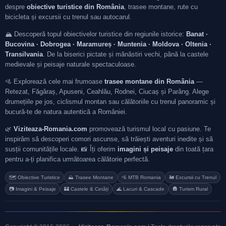
despre
obiective turistice din România
, trasee montane, rute cu
bicicleta și excursii cu trenul sau autocarul.
🏔️ Descoperă topul obiectivelor turistice din regiunile istorice:
Banat ·
Bucovina · Dobrogea · Maramureș · Muntenia · Moldova · Oltenia ·
Transilvania
. De la biserici pictate și mănăstiri vechi, până la castele
medievale și peisaje naturale spectaculoase.
🚵 Explorează cele mai frumoase
trasee montane din România
—
Retezat, Făgăraș, Apuseni, Ceahlău, Rodnei, Ciucaș și Parâng. Alege
drumețiile pe jos, ciclismul montan sau călătoriile cu trenul panoramic și
bucură-te de natura autentică a României.
🌿
Viziteaza-Romania.com
promovează turismul local cu pasiune. Te
inspirăm să descoperi comori ascunse, să trăiești aventuri inedite și să
susții comunitățile locale. 📸 Îți oferim
imagini și peisaje
din toată țara
pentru a-ți planifica următoarea călătorie perfectă.
🗺️ Obiective Turistice
⛰️ Trasee Montane
🚵 MTB Romania
🚂 Excursii cu Trenul
📷 Imagini & Peisaje
🏰 Castele & Cetăți
🌊 Lacuri & Cascade
🛖 Turism Rural