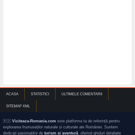
ACASA
STATISTICI
ULTIMELE COMENTARII
SITEMAP XML
🇷🇴
Viziteaza-Romania.com
este platforma ta de referință pentru
explorarea frumuseților naturale și culturale ale României. Suntem
dedicați pasionaților de
turism și aventură
, oferind ghiduri detaliate