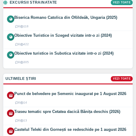
EXCURSII STRAINATATE
VEZI TOATE
Biserica Romano Catolica din Óföldeák, Ungaria (2025)
0
118
Obiective Turistice in Szeged vizitate intr-o zi (2024)
0
422
Obiective turistice in Subotica vizitate intr-o zi (2024)
0
305
ULTIMELE ȘTIRI
VEZI TOATE
Punct de belvedere pe Semenic inaugurat pe 1 August 2026
0
14
Traseu tematic spre Cetatea dacică Bănița deschis (2026)
0
13
Castelul Teleki din Gornești se redeschide pe 1 august 2026