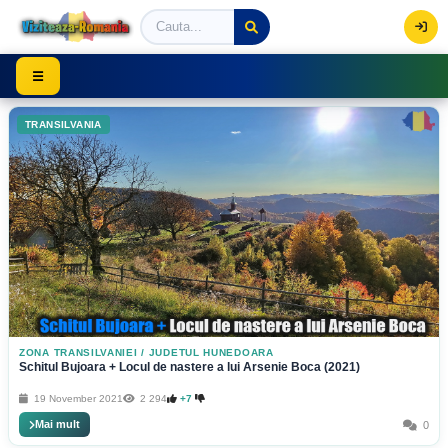
Viziteaza Romania | Obiective Turistice | Trasee mont
☰
TRANSILVANIA
ZONA TRANSILVANIEI
/
JUDETUL HUNEDOARA
Schitul Bujoara + Locul de nastere a lui Arsenie Boca (2021)
19 November 2021
2 294
+7
Mai mult
0