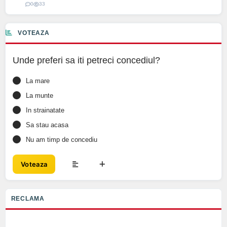
0
33
VOTEAZA
Unde preferi sa iti petreci concediul?
La mare
La munte
In strainatate
Sa stau acasa
Nu am timp de concediu
Voteaza
RECLAMA