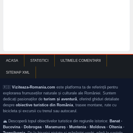
ACASA
STATISTICI
ULTIMELE COMENTARII
SITEMAP XML
🇷🇴
Viziteaza-Romania.com
este platforma ta de referință pentru
explorarea frumuseților naturale și culturale ale României. Suntem
dedicați pasionaților de
turism și aventură
, oferind ghiduri detaliate
despre
obiective turistice din România
, trasee montane, rute cu
bicicleta și excursii cu trenul sau autocarul.
🏔️ Descoperă topul obiectivelor turistice din regiunile istorice:
Banat ·
Bucovina · Dobrogea · Maramureș · Muntenia · Moldova · Oltenia ·