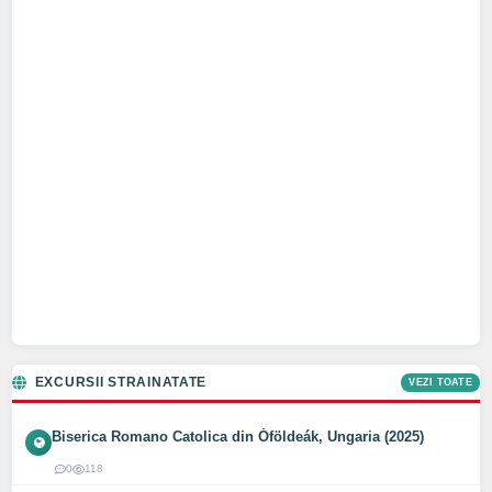
EXCURSII STRAINATATE
VEZI TOATE
Biserica Romano Catolica din Óföldeák, Ungaria (2025)
0
118