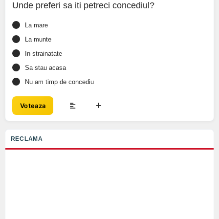
Unde preferi sa iti petreci concediul?
La mare
La munte
In strainatate
Sa stau acasa
Nu am timp de concediu
Voteaza
RECLAMA