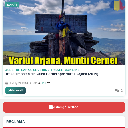
BANAT
JUDETUL CARAS SEVERIN
/
TRASEE MONTANE
Traseu montan din Valea Cernei spre Varful Arjana (2019)
1 July 2019
2 591
+10
Mai mult
2
Adaugă Articol
RECLAMA