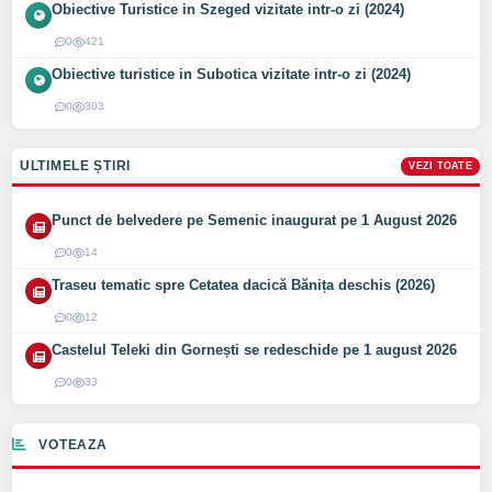
Obiective Turistice in Szeged vizitate intr-o zi (2024)
0
421
Obiective turistice in Subotica vizitate intr-o zi (2024)
0
303
ULTIMELE ȘTIRI
VEZI TOATE
Punct de belvedere pe Semenic inaugurat pe 1 August 2026
0
14
Traseu tematic spre Cetatea dacică Bănița deschis (2026)
0
12
Castelul Teleki din Gornești se redeschide pe 1 august 2026
0
33
VOTEAZA