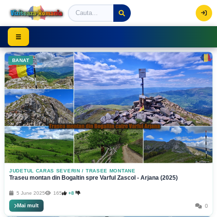
Viziteaza Romania | Obiective Turistice | Trasee mont
☰
BANAT
JUDETUL CARAS SEVERIN
/
TRASEE MONTANE
Traseu montan din Bogaltin spre Varful Zascol - Arjana (2025)
5 June 2025
165
+8
Mai mult
0