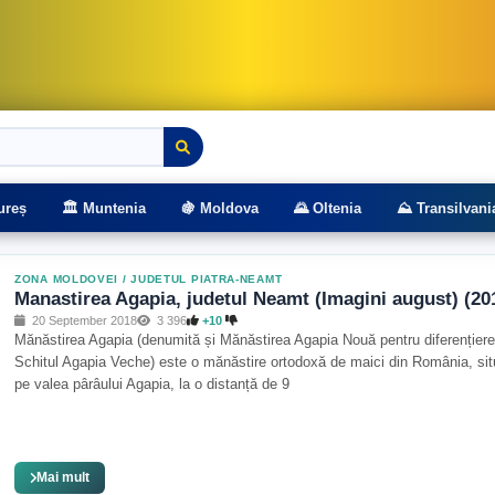
rasee montane
ureș
🏛️ Muntenia
🍇 Moldova
🌄 Oltenia
⛰️ Transilvani
ZONA MOLDOVEI
/
JUDETUL PIATRA-NEAMT
Manastirea Agapia, judetul Neamt (Imagini august) (20
20 September 2018
3 396
+10
Mănăstirea Agapia (denumită și Mănăstirea Agapia Nouă pentru diferențier
Schitul Agapia Veche) este o mănăstire ortodoxă de maici din România, sit
pe valea pârâului Agapia, la o distanță de 9
Mai mult