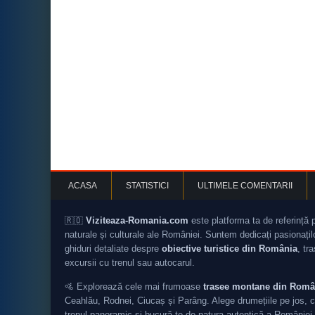
ACASA
STATISTICI
ULTIMELE COMENTARII
🇷🇴
Viziteaza-Romania.com
este platforma ta de referință 
naturale și culturale ale României. Suntem dedicați pasionați
ghiduri detaliate despre
obiective turistice din România
, tr
excursii cu trenul sau autocarul.
🚵 Explorează cele mai frumoase
trasee montane din Româ
Ceahlău, Rodnei, Ciucaș și Parâng. Alege drumețiile pe jos, c