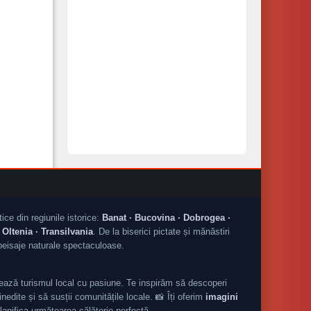
tice din regiunile istorice:
Banat · Bucovina · Dobrogea ·
Oltenia · Transilvania
. De la biserici pictate și mănăstiri
peisaje naturale spectaculoase.
ză turismul local cu pasiune. Te inspirăm să descoperi
nedite și să susții comunitățile locale. 📸 Îți oferim
imagini