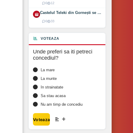
0
12
Castelul Teleki din Gornești se redeschide pe 1 august 2026
0
33
VOTEAZA
Unde preferi sa iti petreci
concediul?
La mare
La munte
In strainatate
Sa stau acasa
Nu am timp de concediu
Voteaza