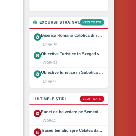
EXCURSII STRAINATATE
VEZI TOATE
Biserica Romano Catolica din Óföldeák, Ungaria (2025)
0
118
Obiective Turistice in Szeged vizitate intr-o zi (2024)
0
418
Obiective turistice in Subotica vizitate intr-o zi (2024)
0
303
ULTIMELE ȘTIRI
VEZI TOATE
Punct de belvedere pe Semenic inaugurat pe 1 August 2026
0
12
Traseu tematic spre Cetatea dacică Bănița deschis (2026)