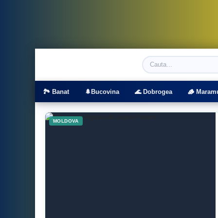
Viziteaza Romania | Obiective Turistice | T
🏞️ Banat
🌲Bucovina
🌊 Dobrogea
🪵 Maram
MOLDOVA