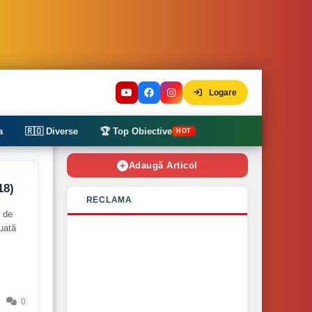
Logare
a
🇷🇴 Diverse
🏆 Top Obiective
HOT
Adaugă Articol
18)
RECLAMA
e de
uată
0