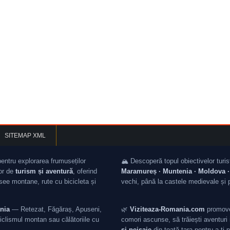
SITEMAP XML
pentru explorarea frumuseților
🏔️ Descoperă topul obiectivelor turis
lor de
turism și aventură
, oferind
Maramureș · Muntenia · Moldova · 
asee montane, rute cu bicicleta și
vechi, până la castele medievale și 
nia
— Retezat, Făgăraș, Apuseni,
🌿
Viziteaza-Romania.com
promovea
iclismul montan sau călătoriile cu
comori ascunse, să trăiești aventuri i