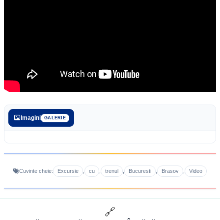
Imagini
GALERIE
Excursie
cu
trenul
Bucuresti
Brasov
Video
Cuvinte cheie:
,
,
,
,
,
🔗