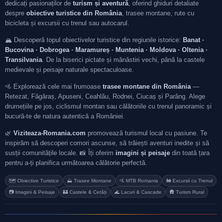
dedicați pasionaților de
turism și aventură
, oferind ghiduri detaliate
despre
obiective turistice din România
, trasee montane, rute cu
bicicleta și excursii cu trenul sau autocarul.
🏔️ Descoperă topul obiectivelor turistice din regiunile istorice:
Banat ·
Bucovina · Dobrogea · Maramureș · Muntenia · Moldova · Oltenia ·
Transilvania
. De la biserici pictate și mănăstiri vechi, până la castele
medievale și peisaje naturale spectaculoase.
🚵 Explorează cele mai frumoase
trasee montane din România
—
Retezat, Făgăraș, Apuseni, Ceahlău, Rodnei, Ciucaș și Parâng. Alege
drumețiile pe jos, ciclismul montan sau călătoriile cu trenul panoramic și
bucură-te de natura autentică a României.
🌿
Viziteaza-Romania.com
promovează turismul local cu pasiune. Te
inspirăm să descoperi comori ascunse, să trăiești aventuri inedite și să
susții comunitățile locale. 📸 Îți oferim
imagini și peisaje
din toată țara
pentru a-ți planifica următoarea călătorie perfectă.
🗺️ Obiective Turistice
⛰️ Trasee Montane
🚵 MTB Romania
🚂 Excursii cu Trenul
📷 Imagini & Peisaje
🏰 Castele & Cetăți
🌊 Lacuri & Cascade
🛖 Turism Rural