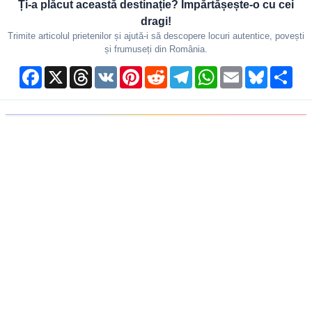
Ți-a plăcut această destinație? Împărtășește-o cu cei
dragi!
Trimite articolul prietenilor și ajută-i să descopere locuri autentice, povești
și frumuseți din România.
Facebook
X
Threads
VK
Pinterest
Reddit
Telegram
WhatsApp
Email
Bluesky
Shar