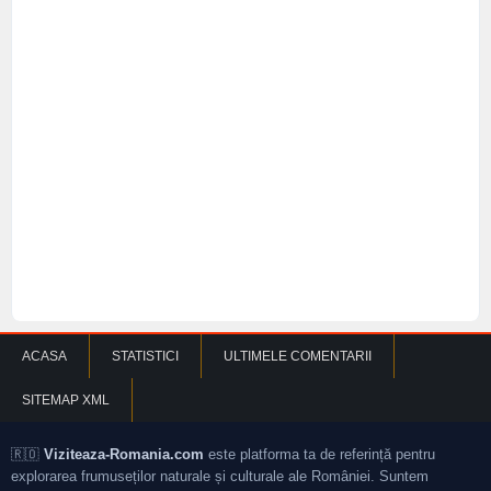
ACASA
STATISTICI
ULTIMELE COMENTARII
SITEMAP XML
🇷🇴
Viziteaza-Romania.com
este platforma ta de referință pentru
explorarea frumuseților naturale și culturale ale României. Suntem