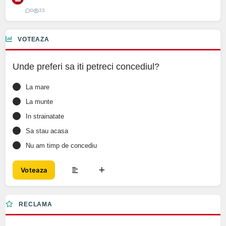
0
33
VOTEAZA
Unde preferi sa iti petreci concediul?
La mare
La munte
In strainatate
Sa stau acasa
Nu am timp de concediu
Voteaza
RECLAMA