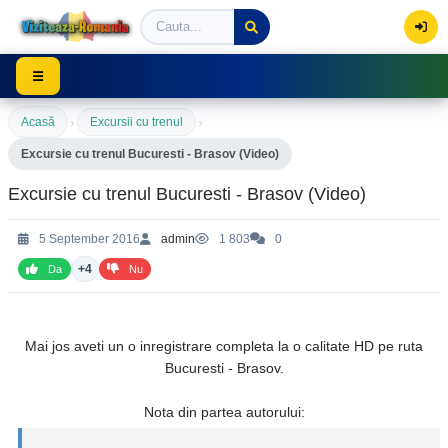
Viziteaza Romania | Obiective Turistice | Trasee mont
☰
›
›
Acasă
Excursii cu trenul
Excursie cu trenul Bucuresti - Brasov (Video)
Excursie cu trenul Bucuresti - Brasov (Video)
5 September 2016
admin
1 803
0
+4
Da
Nu
Mai jos aveti un o inregistrare completa la o calitate HD pe ruta
Bucuresti - Brasov.
Nota din partea autorului: