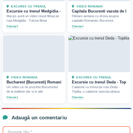
EXCURSII CU TRENUL
VIDEO ROMANIA
Excursie cu trenul Medgidia - Tulcea (Video) (2016)
Capitala Bucuresti vazuta de la i
Mai jos aveti un video reusit filmat pe
Filmare aeriana cu drona asupra
ruta Medgidia - Tulcea filmat
capitalei Romaniei, Bucuresti.
Citeste
Citeste
VIDEO ROMANIA
EXCURSII CU TRENUL
Bucharest (Bucuresti) Romania - Travel Europe (Video)
Excursie cu trenul Deda - Toplita 
Un video ce ne prezinta Bucurestiul
Calatorie cu trenul pe ruta Deda -
de la inaltime dar si in alte
Toplita, o calatorie spectaculoasa
Citeste
Citeste
Adaugă un comentariu