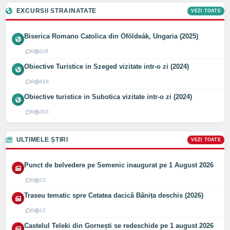
EXCURSII STRAINATATE
VEZI TOATE
Biserica Romano Catolica din Óföldeák, Ungaria (2025)
0
118
Obiective Turistice in Szeged vizitate intr-o zi (2024)
0
419
Obiective turistice in Subotica vizitate intr-o zi (2024)
0
303
ULTIMELE ȘTIRI
VEZI TOATE
Punct de belvedere pe Semenic inaugurat pe 1 August 2026
0
12
Traseu tematic spre Cetatea dacică Bănița deschis (2026)
0
12
Castelul Teleki din Gornești se redeschide pe 1 august 2026