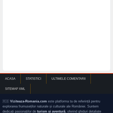
ACASA
STATISTICI
ULTIMELE COMENTARII
SITEMAP XML
🇷🇴
Viziteaza-Romania.com
este platforma ta de referință pentru
explorarea frumuseților naturale și culturale ale României. Suntem
dedicați pasionaților de
turism și aventură
, oferind ghiduri detaliate