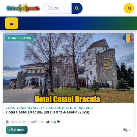
Viziteaza Romania | Obiective Turistice | Trasee mont
☰
TRANSILVANIA
ZONA TRANSILVANIEI
/
JUDETUL BISTRITA-NASAUD
Hotel Castel Dracula, jud Bistrita-Nasaud (2024)
20 August 2024
1 982
+14
Mai mult
0