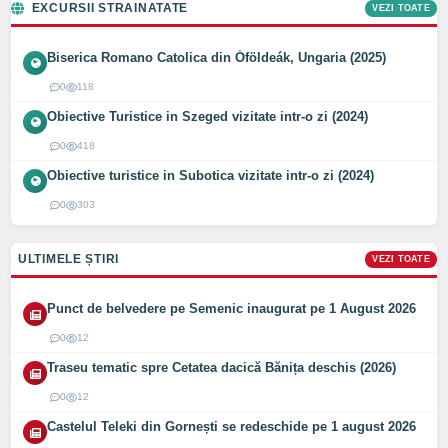
EXCURSII STRAINATATE
VEZI TOATE
Biserica Romano Catolica din Óföldeák, Ungaria (2025)
0
118
Obiective Turistice in Szeged vizitate intr-o zi (2024)
0
418
Obiective turistice in Subotica vizitate intr-o zi (2024)
0
303
ULTIMELE ȘTIRI
VEZI TOATE
Punct de belvedere pe Semenic inaugurat pe 1 August 2026
0
12
Traseu tematic spre Cetatea dacică Bănița deschis (2026)
0
12
Castelul Teleki din Gornești se redeschide pe 1 august 2026