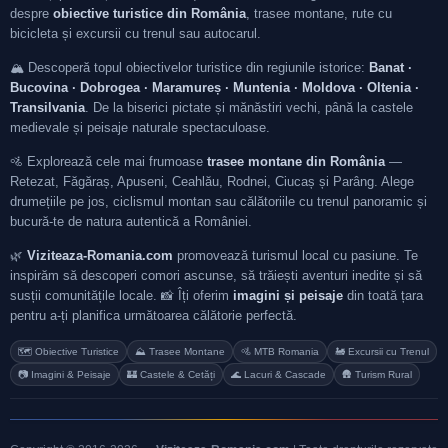
despre
obiective turistice din România
, trasee montane, rute cu
bicicleta și excursii cu trenul sau autocarul.
🏔️ Descoperă topul obiectivelor turistice din regiunile istorice:
Banat ·
Bucovina · Dobrogea · Maramureș · Muntenia · Moldova · Oltenia ·
Transilvania
. De la biserici pictate și mănăstiri vechi, până la castele
medievale și peisaje naturale spectaculoase.
🚵 Explorează cele mai frumoase
trasee montane din România
—
Retezat, Făgăraș, Apuseni, Ceahlău, Rodnei, Ciucaș și Parâng. Alege
drumețiile pe jos, ciclismul montan sau călătoriile cu trenul panoramic și
bucură-te de natura autentică a României.
🌿
Viziteaza-Romania.com
promovează turismul local cu pasiune. Te
inspirăm să descoperi comori ascunse, să trăiești aventuri inedite și să
susții comunitățile locale. 📸 Îți oferim
imagini și peisaje
din toată țara
pentru a-ți planifica următoarea călătorie perfectă.
🗺️ Obiective Turistice
⛰️ Trasee Montane
🚵 MTB Romania
🚂 Excursii cu Trenul
📷 Imagini & Peisaje
🏰 Castele & Cetăți
🌊 Lacuri & Cascade
🛖 Turism Rural