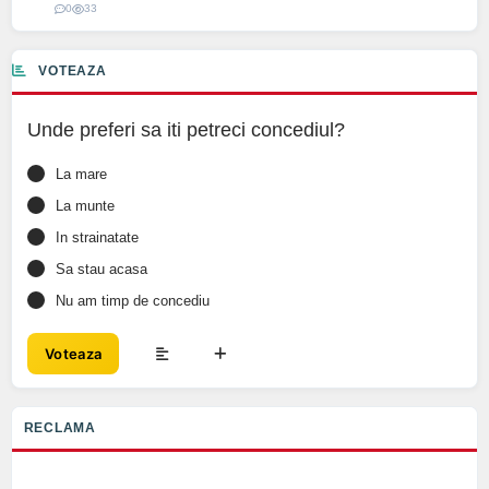
0
33
VOTEAZA
Unde preferi sa iti petreci concediul?
La mare
La munte
In strainatate
Sa stau acasa
Nu am timp de concediu
Voteaza
RECLAMA